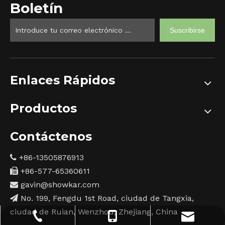
Boletín
Suscribirse
Enlaces Rápidos
Productos
Contáctenos
+86-13505876913

+86-577-65360611

gavin@showkar.com

No. 199, Fengdu 1st Road, ciudad de Tangxia,

ciudad de Ruian, Wenzhou, Zhejiang, China
gavin@showkar.com
+86-577-65360611
+86-13505876913