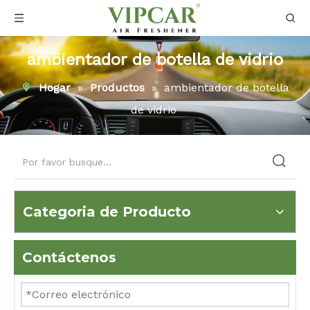
ambientador de botella de vidrio
Hogar
»
Productos
»
ambientador de botella
de vidrio
Categoria de Producto
Contáctenos