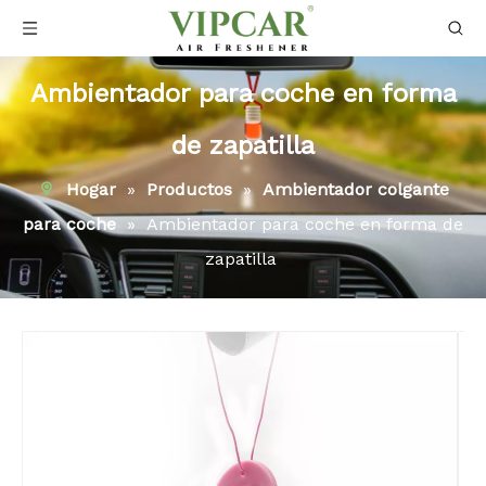
Ambientador para coche en forma
de zapatilla
Hogar
»
Productos
»
Ambientador colgante
para coche
»
Ambientador para coche en forma de
zapatilla