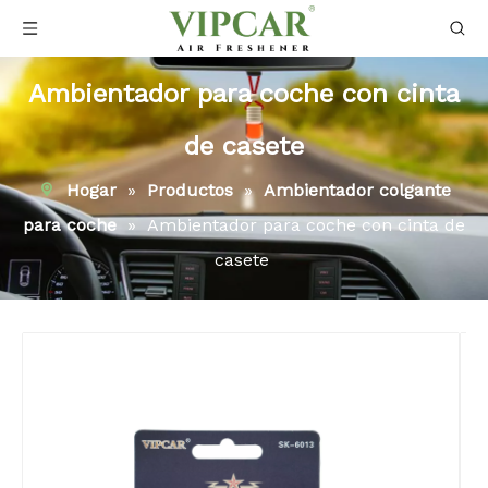
Ambientador para coche con cinta
de casete
Hogar
»
Productos
»
Ambientador colgante
para coche
»
Ambientador para coche con cinta de
casete